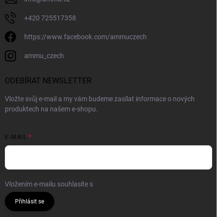
+420 725517358
https://www.facebook.com/ammuczech
ammu_czech
ODEBÍRAT NEWSLETTER
Vložte svůj e-mail a my vám budeme zasílat informace o nových
produktech na našem e-shopu.
E-MAIL
Vložením e-mailu souhlasíte s
podmínkami ochrany osobních údajů
Přihlásit se