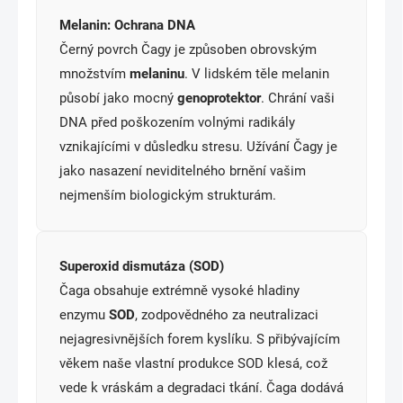
Melanin: Ochrana DNA
Černý povrch Čagy je způsoben obrovským
množstvím
melaninu
. V lidském těle melanin
působí jako mocný
genoprotektor
. Chrání vaši
DNA před poškozením volnými radikály
vznikajícími v důsledku stresu. Užívání Čagy je
jako nasazení neviditelného brnění vašim
nejmenším biologickým strukturám.
Superoxid dismutáza (SOD)
Čaga obsahuje extrémně vysoké hladiny
enzymu
SOD
, zodpovědného za neutralizaci
nejagresivnějších forem kyslíku. S přibývajícím
věkem naše vlastní produkce SOD klesá, což
vede k vráskám a degradaci tkání. Čaga dodává