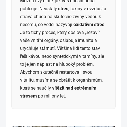
Možná i vy cítíte, jak vás dnešní doba
pohlcuje. Neustálý
stres
, toxiny v ovzduší a
strava chudá na skutečné živiny vedou k
něčemu, co vědci nazývají
oxidativní stres
.
Je to tichý proces, který doslova „rezaví“
vaše vnitřní orgány, oslabuje imunitu a
urychluje stárnutí. Většina lidí tento stav
řeší kávou nebo syntetickými vitamíny, ale
to je jen náplast na hluboký problém.
Abychom skutečně restartovali svou
vitalitu, musíme se obrátit k organismům,
které se naučily
vítězit nad extrémním
stresem
po miliony let.