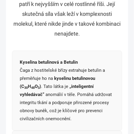
patří k nejvyšším v celé rostlinné říši. Její
skutečná síla však leží v komplexnosti
molekul, které nikde jinde v takové kombinaci
nenajdete.
Kyselina betulinová a Betulin
Čaga z hostitelské břízy extrahuje betulin a
přeměňuje ho na
kyselinu betulinovou
(C
H
O
)
. Tato látka je
„inteligentní
30
48
3
vyhledávač“
anomálií v těle. Pomáhá udržovat
integritu tkání a podporuje přirozené procesy
obnovy buněk, což je klíčové pro prevenci
civilizačních onemocnění.