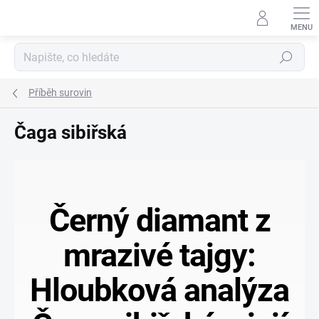
Přejít
na
obsah
Hledat
Příběh surovin
Čaga sibiřská
Černý diamant z
mrazivé tajgy:
Hloubková analýza