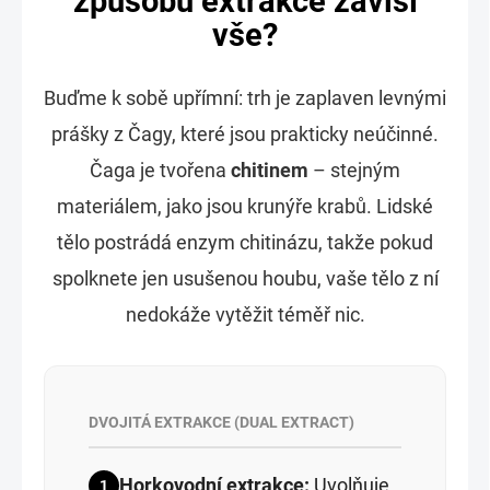
způsobu extrakce závisí
vše?
Buďme k sobě upřímní: trh je zaplaven levnými
prášky z Čagy, které jsou prakticky neúčinné.
Čaga je tvořena
chitinem
– stejným
materiálem, jako jsou krunýře krabů. Lidské
tělo postrádá enzym chitinázu, takže pokud
spolknete jen usušenou houbu, vaše tělo z ní
nedokáže vytěžit téměř nic.
DVOJITÁ EXTRAKCE (DUAL EXTRACT)
Horkovodní extrakce:
Uvolňuje
1