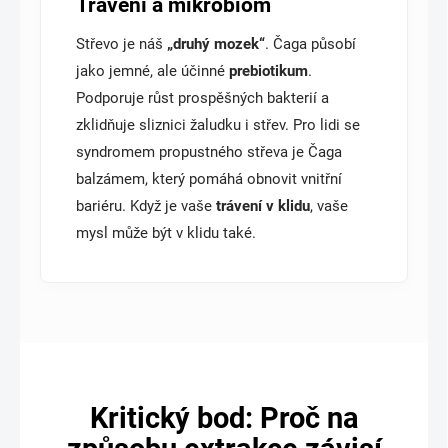
Trávení a mikrobiom
Střevo je náš
„druhý mozek“
. Čaga působí
jako jemné, ale účinné
prebiotikum
.
Podporuje růst prospěšných bakterií a
zklidňuje sliznici žaludku i střev. Pro lidi se
syndromem propustného střeva je Čaga
balzámem, který pomáhá obnovit vnitřní
bariéru. Když je vaše
trávení v klidu
, vaše
mysl může být v klidu také.
Kritický bod: Proč na