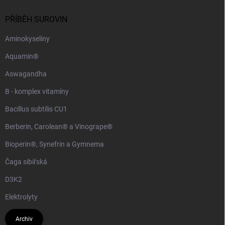
PŘÍBĚH SUROVIN
Aminokyseliny
Aquamin®
Aswagandha
B - komplex vitamíny
Bacillus subtilis CU1
Berberin, Carolean® a Vinogrape®
Bioperin®, Synefrin a Gymnema
Čaga sibiřská
D3K2
Elektrolyty
Archiv