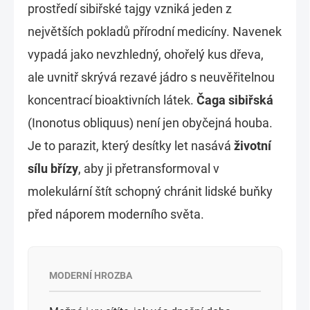
prostředí sibiřské tajgy vzniká jeden z
největších pokladů přírodní medicíny. Navenek
vypadá jako nevzhledný, ohořelý kus dřeva,
ale uvnitř skrývá rezavé jádro s neuvěřitelnou
koncentrací bioaktivních látek.
Čaga sibiřská
(Inonotus obliquus) není jen obyčejná houba.
Je to parazit, který desítky let nasává
životní
sílu břízy
, aby ji přetransformoval v
molekulární štít schopný chránit lidské buňky
před náporem moderního světa.
MODERNÍ HROZBA