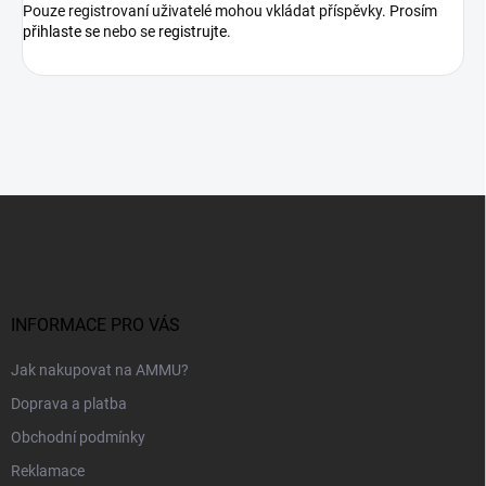
Pouze registrovaní uživatelé mohou vkládat příspěvky. Prosím
přihlaste se
nebo se
registrujte
.
Z
á
p
a
t
í
INFORMACE PRO VÁS
Jak nakupovat na AMMU?
Doprava a platba
Obchodní podmínky
Reklamace