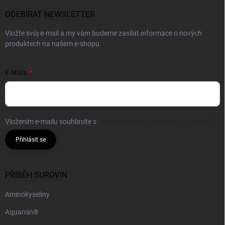
ODEBÍRAT NEWSLETTER
Vložte svůj e-mail a my vám budeme zasílat informace o nových
produktech na našem e-shopu.
E-MAIL
Vložením e-mailu souhlasíte s
podmínkami ochrany osobních údajů
Přihlásit se
PŘÍBĚH SUROVIN
Aminokyseliny
Aquamin®