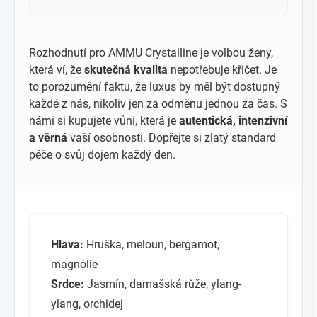
Rozhodnutí pro AMMU Crystalline je volbou ženy,
která ví, že
skutečná kvalita
nepotřebuje křičet. Je
to porozumění faktu, že luxus by měl být dostupný
každé z nás, nikoliv jen za odměnu jednou za čas. S
námi si kupujete vůni, která je
autentická, intenzivní
a věrná
vaší osobnosti. Dopřejte si zlatý standard
péče o svůj dojem každý den.
Hlava:
Hruška, meloun, bergamot,
magnólie
Srdce:
Jasmín, damašská růže, ylang-
ylang, orchidej