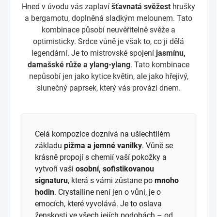
Hned v úvodu vás zaplaví
šťavnatá svěžest
hrušky
a bergamotu, doplněná sladkým melounem. Tato
kombinace působí neuvěřitelně svěže a
optimisticky. Srdce vůně je však to, co ji dělá
legendární. Je to mistrovské spojení
jasmínu,
damašské růže a ylang-ylang
. Tato kombinace
nepůsobí jen jako kytice květin, ale jako hřejivý,
slunečný paprsek, který vás provází dnem.
Celá kompozice doznívá na ušlechtilém
základu
pižma a jemné vanilky
. Vůně se
krásně propojí s chemií vaší pokožky a
vytvoří vaši
osobní, sofistikovanou
signaturu
, která s vámi zůstane po
mnoho
hodin
. Crystalline není jen o vůni, je o
emocích, které vyvolává. Je to oslava
ženskosti ve všech jejích podobách – od