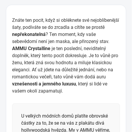
Znáte ten pocit, když si obléknete své nejoblíbenější
šaty, podíváte se do zrcadla a cítíte se prostě
nepřekonatelná
? Ten moment, kdy vaše
sebevědomí není jen maska, ale přirozený stav.
AMMU Crystalline
je ten poslední, neviditelný
doplněk, který tento pocit dokresluje. Je to vůně pro
ženu, která zná svou hodnotu a miluje klasickou
eleganci. Ať už jdete na důležité jednání, nebo na
romantickou večeři, tato vůně vám dodá auru
vznešenosti a jemného luxusu
, který si lidé ve
vašem okolí zapamatují.
U velkých módních domů platíte obrovské
částky za to, že se na vás z plakátu dívá
hollywoodská hvězda. My v AMMU věříme,