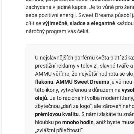
zachycená v jediné kapce. Je to vůně pro ženu,
sebe pozitivní energii. Sweet Dreams působí j
cítit se
výjimečně, sladce a elegantně
každou v
náročný program vás čeká.
U nejslavnějších parfémů světa platí zák
prestižní reklamy v televizi, slavné tváře
AMMU věříme, že největší hodnota se sk
flakonu
.
AMMU Sweet Dreams
je věrnou 
této ikony, vytvořenou s důrazem na
vyso
olejů
. Je to racionální volba moderní ženy,
zbytečnou „daň za logo“, ale zároveň neho
prémiovou kvalitu
. S námi získáte tu zn
hloubku po
mnoho hodin
, aniž byste mus
„zvláštní příležitosti“.