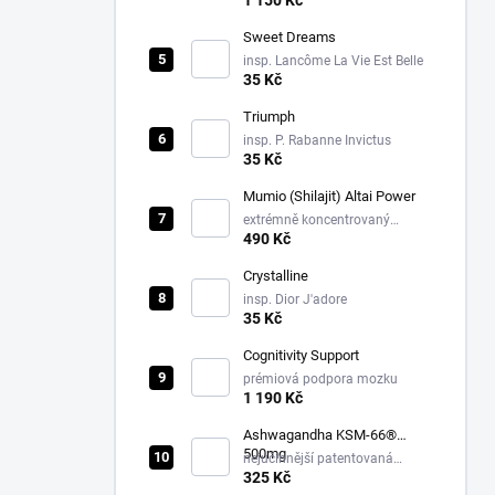
1 150 Kč
Sweet Dreams
insp. Lancôme La Vie Est Belle
35 Kč
Triumph
insp. P. Rabanne Invictus
35 Kč
Mumio (Shilajit) Altai Power
extrémně koncentrovaný
extrakt 10:1
490 Kč
Crystalline
insp. Dior J'adore
35 Kč
Cognitivity Support
prémiová podpora mozku
1 190 Kč
Ashwagandha KSM-66®
500mg
nejúčinnější patentovaná
forma
325 Kč