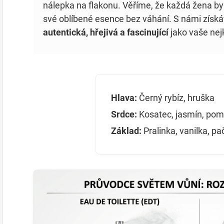
nálepka na flakonu. Věříme, že každá žena by
své oblíbené esence bez váhání. S námi získáv
autentická, hřejivá a fascinující
jako vaše nejk
Hlava:
Černý rybíz, hruška
Srdce:
Kosatec, jasmín, pom
Základ:
Pralinka, vanilka, pa