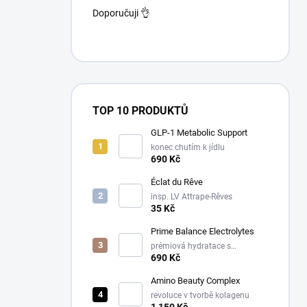
Doporučuji 👌
TOP 10 PRODUKTŮ
GLP-1 Metabolic Support
konec chutím k jídlu
690 Kč
Éclat du Rêve
insp. LV Attrape-Rêves
35 Kč
Prime Balance Electrolytes
prémiová hydratace s
Aquaminem®
690 Kč
Amino Beauty Complex
revoluce v tvorbě kolagenu