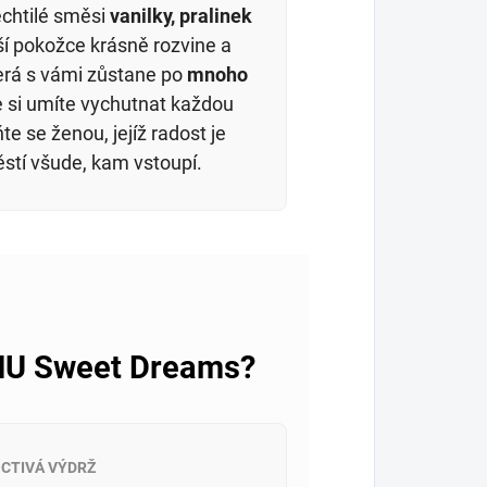
echtilé směsi
vanilky, pralinek
ší pokožce krásně rozvine a
terá s vámi zůstane po
mnoho
že si umíte vychutnat každou
e se ženou, jejíž radost je
ěstí všude, kam vstoupí.
MMU Sweet Dreams?
CTIVÁ VÝDRŽ