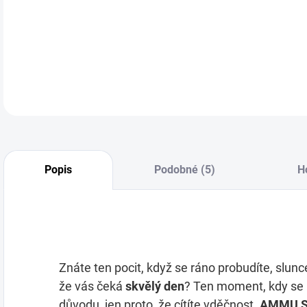
paču
hodi
ho u
DETA
Popis
Podobné (5)
H
Znáte ten pocit, když se ráno probudíte, slunce
že vás čeká
skvělý den
? Ten moment, kdy se
důvodu, jen proto, že cítíte vděčnost.
AMMU S