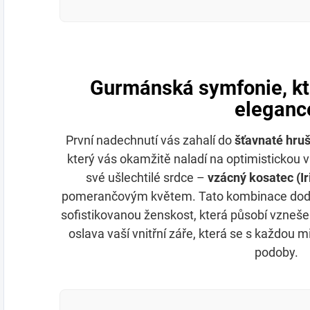
Gurmánská symfonie, kte
eleganc
První nadechnutí vás zahalí do
šťavnaté hru
který vás okamžitě naladí na optimistickou vl
své ušlechtilé srdce –
vzácný kosatec (Ir
pomerančovým květem. Tato kombinace dodáv
sofistikovanou ženskost, která působí vznešen
oslava vaší vnitřní záře, která se s každou mi
podoby.