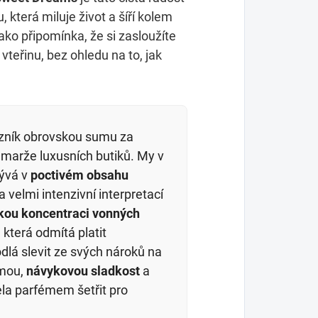
 která miluje život a šíří kolem
ako připomínka, že si zasloužíte
teřinu, bez ohledu na to, jak
azník obrovskou sumu za
 a marže luxusních butiků. My v
rývá v
poctivém obsahu
a velmi intenzivní interpretací
kou koncentraci vonných
 která odmítá platit
dlá slevit ze svých nároků na
ámou,
návykovou sladkost
a
ela parfémem šetřit pro