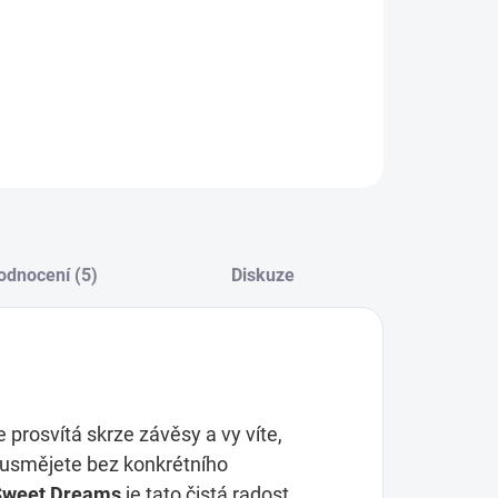
li zanechává na pokožce
přitažlivou stopu po mnoho
n
.
AMMU Sweet Dreams — protože život je krásný, když si
žíváte naplno.
ILNÍ INFORMACE
ZEPTAT SE
odnocení (5)
Diskuze
 prosvítá skrze závěsy a vy víte,
 usmějete bez konkrétního
weet Dreams
je tato čistá radost