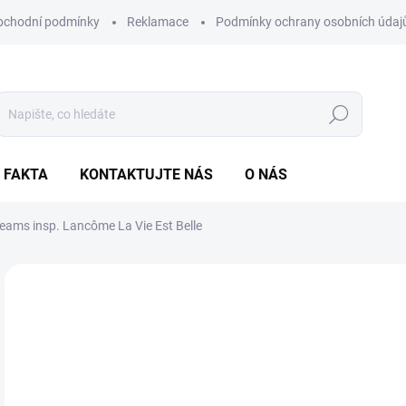
bchodní podmínky
Reklamace
Podmínky ochrany osobních údaj
Hledat
A FAKTA
KONTAKTUJTE NÁS
O NÁS
reams
insp. Lancôme La Vie Est Belle
5 hodnocení
Podrobnosti hodnocení
ZNAČKA:
AMMU
o
Měr
ZVO
cena
OBJ