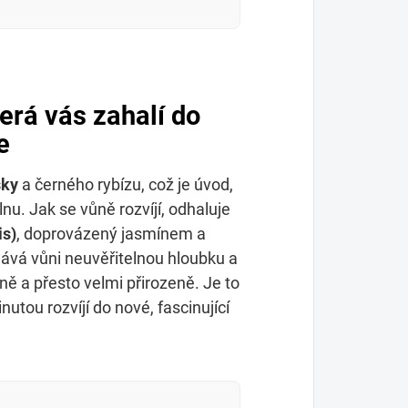
rá vás zahalí do
e
šky
a černého rybízu, což je úvod,
nu. Jak se vůně rozvíjí, odhaluje
is)
, doprovázený jasmínem a
á vůni neuvěřitelnou hloubku a
ě a přesto velmi přirozeně. Je to
nutou rozvíjí do nové, fascinující