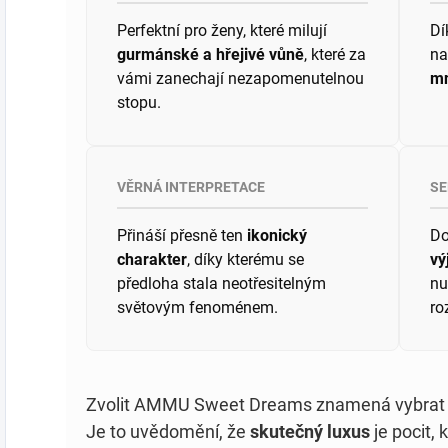
Perfektní pro ženy, které milují
Dí
gurmánské a hřejivé vůně
, které za
na
vámi zanechají nezapomenutelnou
mn
stopu.
VĚRNÁ INTERPRETACE
SE
Přináší přesně ten
ikonický
Do
charakter
, díky kterému se
vý
předloha stala neotřesitelným
nu
světovým fenoménem.
ro
Zvolit AMMU Sweet Dreams znamená vybrat si 
Je to uvědomění, že
skutečný luxus
je pocit, 