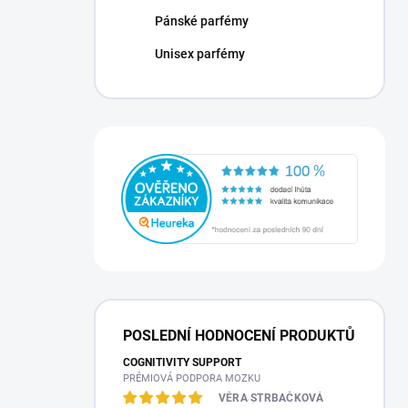
n
Pánské parfémy
í
p
Unisex parfémy
a
n
e
l
POSLEDNÍ HODNOCENÍ PRODUKTŮ
COGNITIVITY SUPPORT
PRÉMIOVÁ PODPORA MOZKU
VĚRA STRBAČKOVÁ