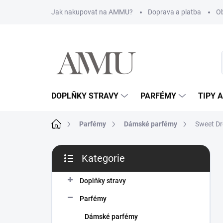
Přejít
Jak nakupovat na AMMU?
Doprava a platba
O
na
obsah
DOPLŇKY STRAVY
PARFÉMY
TIPY 
Domů
Parfémy
Dámské parfémy
Sweet D
P
Kategorie
o
Přeskočit
s
kategorie
t
Doplňky stravy
r
Parfémy
a
n
Dámské parfémy