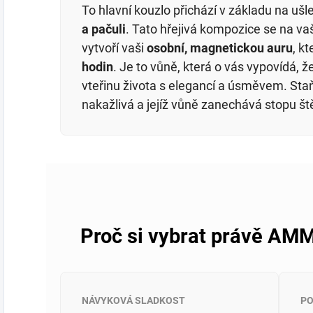
To hlavní kouzlo přichází v základu na ušl
a pačuli
. Tato hřejivá kompozice se na va
vytvoří vaši
osobní, magnetickou auru
, k
hodin
. Je to vůně, která o vás vypovídá, 
vteřinu života s elegancí a úsměvem. Staňt
nakažlivá a jejíž vůně zanechává stopu št
Proč si vybrat právě A
NÁVYKOVÁ SLADKOST
PO