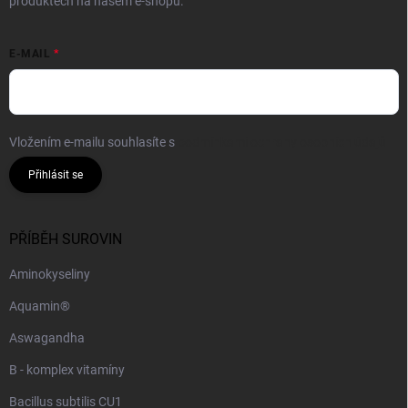
produktech na našem e-shopu.
E-MAIL
Vložením e-mailu souhlasíte s
podmínkami ochrany osobních údajů
Přihlásit se
PŘÍBĚH SUROVIN
Aminokyseliny
Aquamin®
Aswagandha
B - komplex vitamíny
Bacillus subtilis CU1