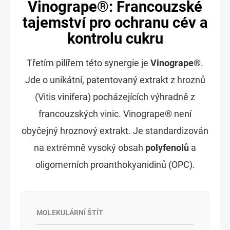
Vinogrape®: Francouzské
tajemství pro ochranu cév a
kontrolu cukru
Třetím pilířem této synergie je
Vinogrape®
.
Jde o unikátní, patentovaný extrakt z hroznů
(Vitis vinifera) pocházejících výhradně z
francouzských vinic. Vinogrape® není
obyčejný hroznový extrakt. Je standardizován
na extrémně vysoký obsah
polyfenolů
a
oligomerních proanthokyanidinů (OPC).
MOLEKULÁRNÍ ŠTÍT