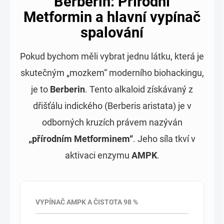
Berberin: Přírodní
Metformin a hlavní vypínač
spalování
Pokud bychom měli vybrat jednu látku, která je
skutečným „mozkem“ moderního biohackingu,
je to
Berberin
. Tento alkaloid získávaný z
dřišťálu indického (Berberis aristata) je v
odborných kruzích právem nazýván
„přírodním Metforminem“
. Jeho síla tkví v
aktivaci enzymu
AMPK
.
VYPÍNAČ AMPK A ČISTOTA 98 %