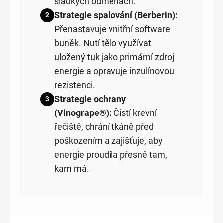
sladkých odměnách.
Strategie spalování (Berberin):
2
Přenastavuje vnitřní software
buněk. Nutí tělo využívat
uložený tuk jako primární zdroj
energie a opravuje inzulínovou
rezistenci.
Strategie ochrany
3
(Vinogrape®):
Čistí krevní
řečiště, chrání tkáně před
poškozením a zajišťuje, aby
energie proudila přesně tam,
kam má.