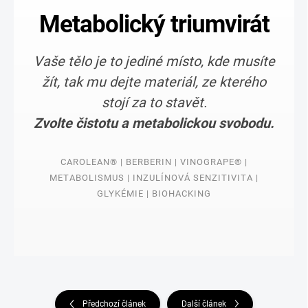
Metabolický triumvirát
Vaše tělo je to jediné místo, kde musíte
žít, tak mu dejte materiál, ze kterého
stojí za to stavět.
Zvolte čistotu a metabolickou svobodu.
CAROLEAN® | BERBERIN | VINOGRAPE® |
METABOLISMUS | INZULÍNOVÁ SENZITIVITA |
GLYKÉMIE | BIOHACKING
Předchozí článek
Další článek