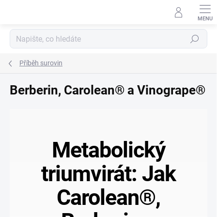
Přejít
na
obsah
Hledat
Příběh surovin
Berberin, Carolean® a Vinogrape®
Metabolický
triumvirát: Jak
Carolean®,