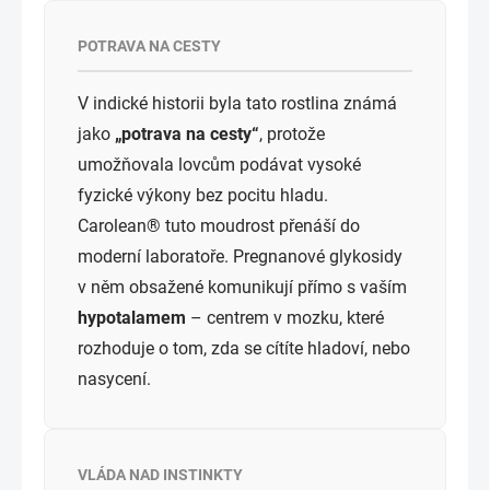
POTRAVA NA CESTY
V indické historii byla tato rostlina známá
jako
„potrava na cesty“
, protože
umožňovala lovcům podávat vysoké
fyzické výkony bez pocitu hladu.
Carolean® tuto moudrost přenáší do
moderní laboratoře. Pregnanové glykosidy
v něm obsažené komunikují přímo s vaším
hypotalamem
– centrem v mozku, které
rozhoduje o tom, zda se cítíte hladoví, nebo
nasycení.
VLÁDA NAD INSTINKTY