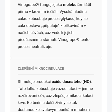
Vinogrape® funguje jako
molekulární štít
přímo v krevním řečišti. Vysoká hladina
cukru způsobuje proces
glykace
, kdy se
cukr doslova „připaluje“ k bílkovinám v
našich cévách, což vede k jejich
předčasnému stárnutí. Vinogrape® tento
proces neutralizuje.
ZLEPŠENÍ MIKROCIRKULACE
Stimuluje produkci
oxidu dusnatého (NO)
.
Tato látka způsobuje vazodilataci – jemné
rozšiřování cév, což zlepšuje mikrocirkulaci
krve. Berberin a další živiny se tak
dostanou ke svalovým buňkám mnohem