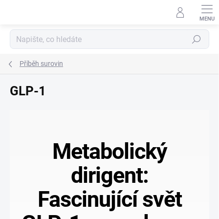
Přejít
na
obsah
Hledat
Příběh surovin
GLP-1
Metabolický
dirigent:
Fascinující svět