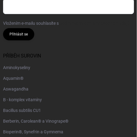
Vložením e-mailu souhlasíte s
podmínkami ochrany osobních údajů
Přihlásit se
PŘÍBĚH SUROVIN
Aminokyseliny
Aquamin®
Aswagandha
B - komplex vitamíny
Bacillus subtilis CU1
Berberin, Carolean® a Vinogrape®
Bioperin®, Synefrin a Gymnema