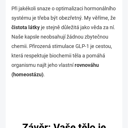
Při jakékoli snaze o optimalizaci hormonálního
systému je třeba být obezřetný. My věříme, že
čistota látky
je stejně důležitá jako věda za ní.
Naše kapsle neobsahují žádnou zbytečnou
chemii. Přirozená stimulace GLP-1 je cestou,
která respektuje biochemii těla a pomáhá
organismu najít jeho vlastní
rovnováhu
(homeostázu)
.
Závěr: Vaše tělo je