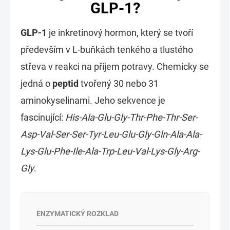
GLP-1?
GLP-1
je inkretinový hormon, který se tvoří
především v L-buňkách tenkého a tlustého
střeva v reakci na příjem potravy. Chemicky se
jedná o
peptid
tvořený 30 nebo 31
aminokyselinami. Jeho sekvence je
fascinující:
His-Ala-Glu-Gly-Thr-Phe-Thr-Ser-
Asp-Val-Ser-Ser-Tyr-Leu-Glu-Gly-Gln-Ala-Ala-
Lys-Glu-Phe-Ile-Ala-Trp-Leu-Val-Lys-Gly-Arg-
Gly
.
ENZYMATICKÝ ROZKLAD