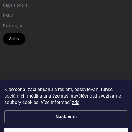
Čaga sibiřská
D3K2
Elektrolyty
Archiv
K personalizaci obsahu a reklam, poskytování funkcí
sociálních médií a analýze naší návštěvnosti využíváme
soubory cookies. Více informací
zde
.
Nastavení
Copyright 2026
AMMU.cz - Síla uvnitř, krása navenek
. Všechna práva