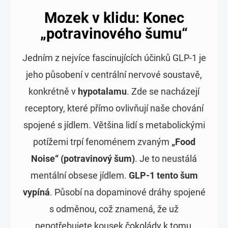
Mozek v klidu: Konec
„potravinového šumu“
Jedním z nejvíce fascinujících účinků GLP-1 je
jeho působení v centrální nervové soustavě,
konkrétně v
hypotalamu
. Zde se nacházejí
receptory, které přímo ovlivňují naše chování
spojené s jídlem. Většina lidí s metabolickými
potížemi trpí fenoménem zvaným
„Food
Noise“ (potravinový šum)
. Je to neustálá
mentální obsese jídlem.
GLP-1 tento šum
vypíná
. Působí na dopaminové dráhy spojené
s odměnou, což znamená, že už
nepotřebujete kousek čokolády k tomu,