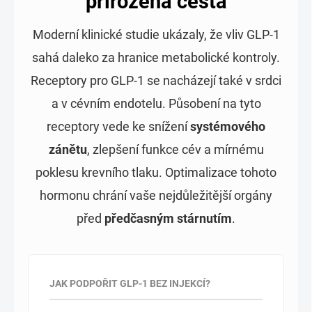
přirozená cesta
Moderní klinické studie ukázaly, že vliv GLP-1
sahá daleko za hranice metabolické kontroly.
Receptory pro GLP-1 se nacházejí také v srdci
a v cévním endotelu. Působení na tyto
receptory vede ke snížení
systémového
zánětu
, zlepšení funkce cév a mírnému
poklesu krevního tlaku. Optimalizace tohoto
hormonu chrání vaše nejdůležitější orgány
před
předčasným stárnutím
.
JAK PODPOŘIT GLP-1 BEZ INJEKCÍ?