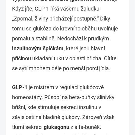
Když jíte, GLP-1 říká vašemu žaludku:
„Zpomal, živiny přicházejí postupně.“ Díky
tomu se glukóza do krevního oběhu uvolňuje
pomalu a stabilně. Nedochází k prudkým
inzulínovým špičkám
, které jsou hlavní
příčinou ukládání tuku v oblasti břicha. Cítíte
se sytí mnohem déle po menší porci jídla.
GLP-1
je mistrem v regulaci glukózové
homeostázy. Působí na beta-buňky slinivky
břišní, kde stimuluje sekreci inzulínu v
závislosti na hladině glukózy. Zároveň však
tlumí sekreci
glukagonu
z alfa-buněk.