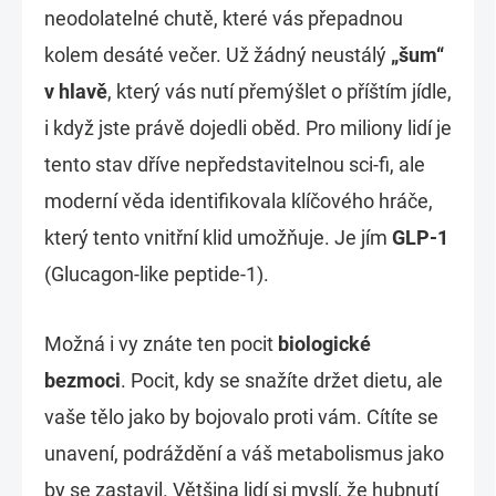
neodolatelné chutě, které vás přepadnou
kolem desáté večer. Už žádný neustálý
„šum“
v hlavě
, který vás nutí přemýšlet o příštím jídle,
i když jste právě dojedli oběd. Pro miliony lidí je
tento stav dříve nepředstavitelnou sci-fi, ale
moderní věda identifikovala klíčového hráče,
který tento vnitřní klid umožňuje. Je jím
GLP-1
(Glucagon-like peptide-1).
Možná i vy znáte ten pocit
biologické
bezmoci
. Pocit, kdy se snažíte držet dietu, ale
vaše tělo jako by bojovalo proti vám. Cítíte se
unavení, podráždění a váš metabolismus jako
by se zastavil. Většina lidí si myslí, že hubnutí