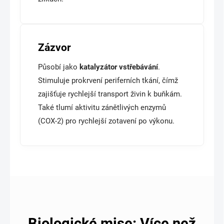
Zázvor
Působí jako
katalyzátor vstřebávání
.
Stimuluje prokrvení periferních tkání, čímž
zajišťuje rychlejší transport živin k buňkám.
Také tlumí aktivitu zánětlivých enzymů
(COX-2) pro rychlejší zotavení po výkonu.
Biologické mise: Více než