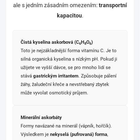
ale s jedním zásadním omezením:
transportní
kapacitou
.
Čistá kyselina askorbová (C
H
O
)
6
8
6
Toto je nejzákladnější forma vitamínu C. Je to
silná organická kyselina s nízkým pH. Pokud ji
užijete ve vyšší dávce, se pro mnoho lidí se
stává
gastrickým irritantem
. Způsobuje pálení
žáhy, žaludeční křeče a nevstřebaný zbytek
může vyvolat osmotický průjem.
Minerální askorbáty
Formy navázané na minerál (vápník, hořčík).
Výsledkem je
nekyselá (pufrovaná) forma
,