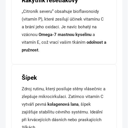
Rakytník řešetlákový
„Citroník severu“ obsahuje bioflavonoidy
(vitamín P), které zesilují účinek vitamínu C
a brání jeho oxidaci. Je navíc bohatý na
vzácnou
Omega-7 mastnou kyselinu
a
vitamín E, což vrací vašim tkáním
odolnost a
pružnost
.
Šípek
Zdroj rutinu, který posiluje stěny vlásečnic a
zlepšuje mikrocirkulaci. Zatímco vitamín C
vytváří pevná
kolagenová lana
, šípek
zajišťuje stabilitu cévního systému. Ideální
při krvácejících dásních nebo praskajících
žilkách.