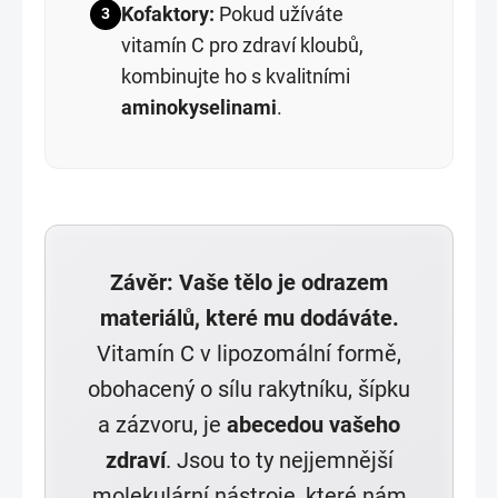
Kofaktory:
Pokud užíváte
3
vitamín C pro zdraví kloubů,
kombinujte ho s kvalitními
aminokyselinami
.
Závěr: Vaše tělo je odrazem
materiálů, které mu dodáváte.
Vitamín C v lipozomální formě,
obohacený o sílu rakytníku, šípku
a zázvoru, je
abecedou vašeho
zdraví
. Jsou to ty nejjemnější
molekulární nástroje, které nám