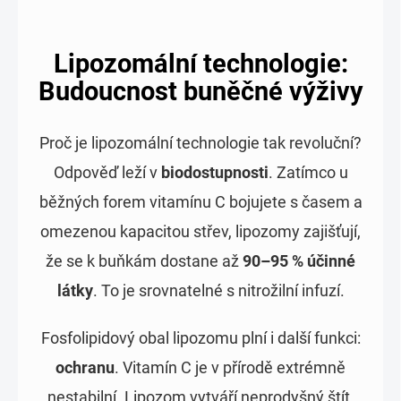
Lipozomální technologie:
Budoucnost buněčné výživy
Proč je lipozomální technologie tak revoluční?
Odpověď leží v
biodostupnosti
. Zatímco u
běžných forem vitamínu C bojujete s časem a
omezenou kapacitou střev, lipozomy zajišťují,
že se k buňkám dostane až
90–95 % účinné
látky
. To je srovnatelné s nitrožilní infuzí.
Fosfolipidový obal lipozomu plní i další funkci:
ochranu
. Vitamín C je v přírodě extrémně
nestabilní. Lipozom vytváří neprodyšný štít,