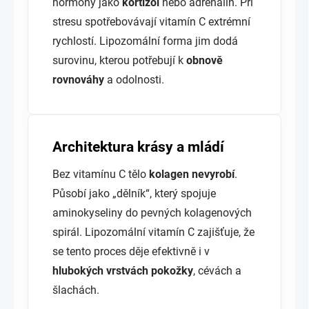
hormony jako
kortizol
nebo adrenalin. Při
stresu spotřebovávají vitamín C extrémní
rychlostí. Lipozomální forma jim dodá
surovinu, kterou potřebují k
obnově
rovnováhy
a odolnosti.
Architektura krásy a mládí
Bez vitamínu C tělo
kolagen nevyrobí
.
Působí jako „dělník“, který spojuje
aminokyseliny do pevných kolagenových
spirál. Lipozomální vitamín C zajišťuje, že
se tento proces děje efektivně i v
hlubokých vrstvách pokožky
, cévách a
šlachách.