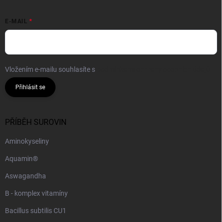
E-MAIL
Vložením e-mailu souhlasíte s
podmínkami ochrany osobních údajů
Přihlásit se
PŘÍBĚH SUROVIN
Aminokyseliny
Aquamin®
Aswagandha
B - komplex vitamíny
Bacillus subtilis CU1