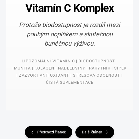
Vitamín C Komplex
Protože biodostupnost je rozdíl mezi
pouhým doplňkem a skutečnou
buněčnou výživou.
LIPOZOMÁLNÍ VITAMÍN C | BIODOSTUPNOST |
IMUNITA | KOLAGEN | NADLEDVINY | RAKYTNÍK | ŠÍPEK
| ZÁZVOR | ANTIOXIDANT | STRESOVÁ ODOLNOST |
ČISTÁ SUPLEMENTACE
Předchozí článek
Další článek